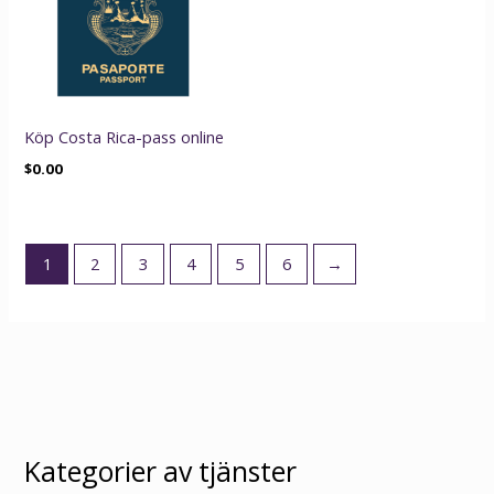
Köp Costa Rica-pass online
$
0.00
1
2
3
4
5
6
→
Kategorier av tjänster