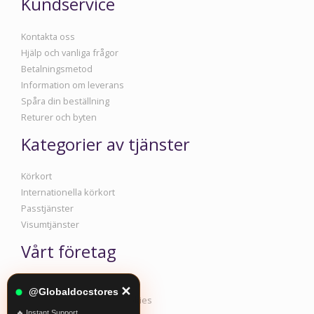
Kundservice
Kontakta oss
Hjälp och vanliga frågor
Betalningsmetod
Information om leverans
Spåra din beställning
Returer och byten
Kategorier av tjänster
Körkort
Internationella körkort
Passtjänster
Visumtjänster
Vårt företag
Information om företaget
✕
@Globaldocstores
Policy för integritet och cookies
🔥 Instant Support