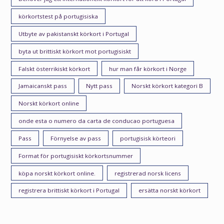
körkortstest på portugisiska
Utbyte av pakistanskt körkort i Portugal
byta ut brittiskt körkort mot portugisiskt
Falskt österrikiskt körkort
hur man får körkort i Norge
Jamaicanskt pass
Nytt pass
Norskt körkort kategori B
Norskt körkort online
onde esta o numero da carta de conducao portuguesa
Pass
Förnyelse av pass
portugisisk körteori
Format för portugisiskt körkortsnummer
köpa norskt körkort online.
registrerad norsk licens
registrera brittiskt körkort i Portugal
ersätta norskt körkort