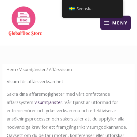
Hoppa
Svenska
till
innehåll
MENY
Hem
/
Visumtjänster
/ Affärsvisum
Visum för affärsverksamhet
Säkra dina affärsmöjligheter med vårt omfattande
affärssystem
visumtjänster
. Vår tjänst är utformad för
entreprenörer och yrkesverksamma och effektiviserar
ansökningsprocessen och säkerställer att du uppfyller alla
nödvändiga krav för ett framgångsrikt visumgodkännande.
Oavsett om du deltar i möten, konferenser eller utforskar