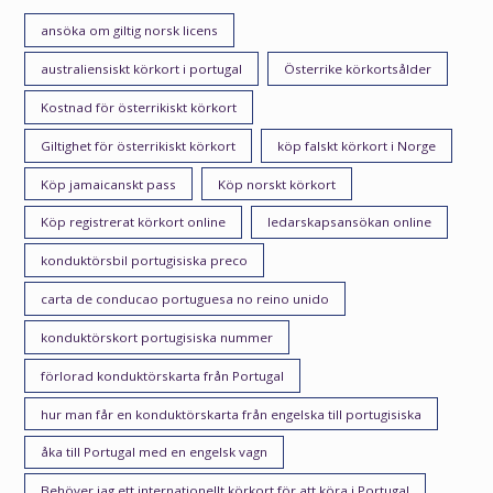
ansöka om giltig norsk licens
australiensiskt körkort i portugal
Österrike körkortsålder
Kostnad för österrikiskt körkort
Giltighet för österrikiskt körkort
köp falskt körkort i Norge
Köp jamaicanskt pass
Köp norskt körkort
Köp registrerat körkort online
ledarskapsansökan online
konduktörsbil portugisiska preco
carta de conducao portuguesa no reino unido
konduktörskort portugisiska nummer
förlorad konduktörskarta från Portugal
hur man får en konduktörskarta från engelska till portugisiska
åka till Portugal med en engelsk vagn
Behöver jag ett internationellt körkort för att köra i Portugal