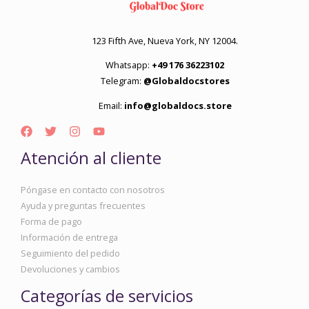
123 Fifth Ave, Nueva York, NY 12004.
Whatsapp:
+49 176 36223102
Telegram:
@Globaldocstores
Email:
info@globaldocs.store
Atención al cliente
Póngase en contacto con nosotros
Ayuda y preguntas frecuentes
Forma de pago
Información de entrega
Seguimiento del pedido
Devoluciones y cambios
Categorías de servicios