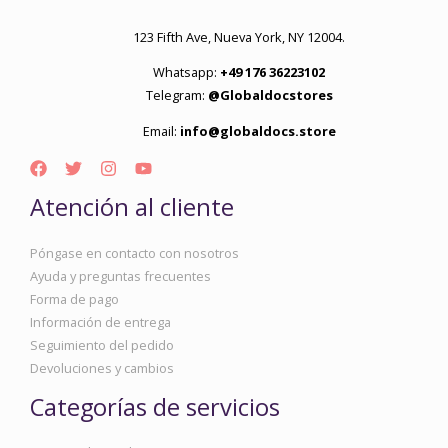
123 Fifth Ave, Nueva York, NY 12004.
Whatsapp:
+49 176 36223102
Telegram:
@Globaldocstores
Email:
info@globaldocs.store
Atención al cliente
Póngase en contacto con nosotros
Ayuda y preguntas frecuentes
Forma de pago
Información de entrega
Seguimiento del pedido
Devoluciones y cambios
Categorías de servicios