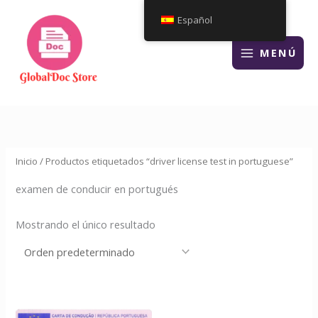
Ir
Español
al
contenido
MENÚ
Inicio
/ Productos etiquetados “driver license test in portuguese”
examen de conducir en portugués
Mostrando el único resultado