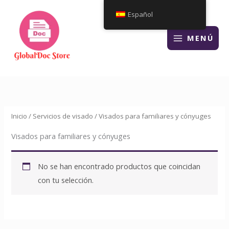
Ir
Español
al
contenido
MENÚ
Inicio
/
Servicios de visado
/ Visados para familiares y cónyuges
Visados para familiares y cónyuges
No se han encontrado productos que coincidan
con tu selección.