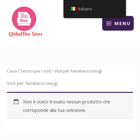
Vai
Italiano
al
contenuto
MENU
Casa
/
Servizi per i visti
/ Visti per familiari/coniugi
Visti per familiari/coniugi
Non è stato trovato nessun prodotto che
corrisponde alla tua selezione.