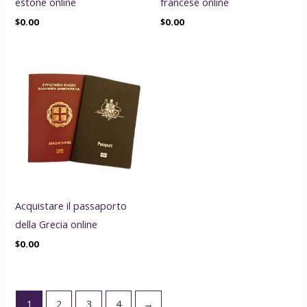
estone online
francese online
$
0.00
$
0.00
Acquistare il passaporto
della Grecia online
$
0.00
1
2
3
4
→