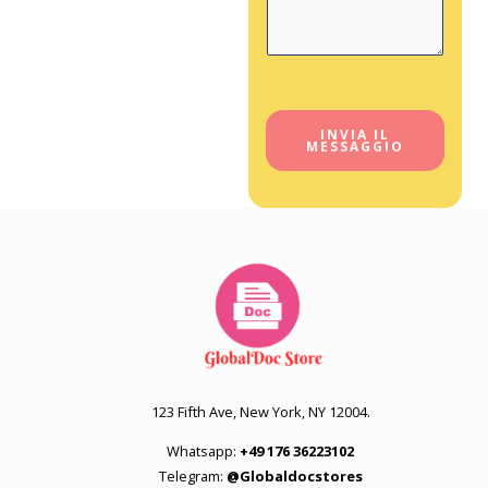
e
l
n
t
S
u
INVIA IL
MESSAGGIO
b
j
e
c
t
123 Fifth Ave, New York, NY 12004.
Whatsapp:
+49 176 36223102
Telegram:
@Globaldocstores