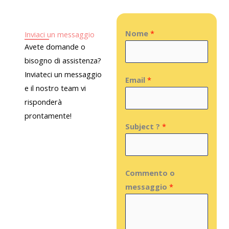
m
N
Nome
*
Inviaci un messaggio
o
Avete domande o
m
bisogno di assistenza?
e
Inviateci un messaggio
Email
*
S
e il nostro team vi
u
risponderà
b
prontamente!
N
j
Subject ?
*
a
e
m
c
e
t
Commento o
C
E
messaggio
*
o
m
m
a
m
i