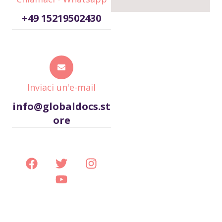
+49 15219502430
Inviaci un'e-mail
info@globaldocs.st
ore
F
T
Y
I
a
w
o
n
c
i
u
s
e
t
t
t
b
t
u
a
o
e
b
g
o
r
e
r
k
a