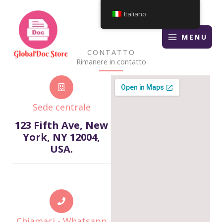
Vai
Italiano
al
contenuto
MENU
CONTATTO
Rimanere in contatto
Sede centrale
123 Fifth Ave, New
York, NY 12004,
USA.
Chiamaci - Whatsapp