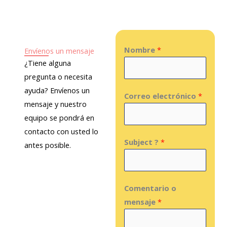
o
r
e
r
k
a
m
Nombre
*
Envíenos un mensaje
¿Tiene alguna
pregunta o necesita
ayuda? Envíenos un
Correo electrónico
*
mensaje y nuestro
equipo se pondrá en
contacto con usted lo
Subject ?
*
antes posible.
*
N
Comentario o
o
a
mensaje
*
*
m
e