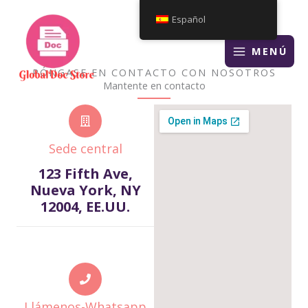
Ir
Español
al
contenido
MENÚ
PÓNGASE EN CONTACTO CON NOSOTROS
Mantente en contacto
Sede central
123 Fifth Ave,
Nueva York, NY
12004, EE.UU.
Llámenos-Whatsapp