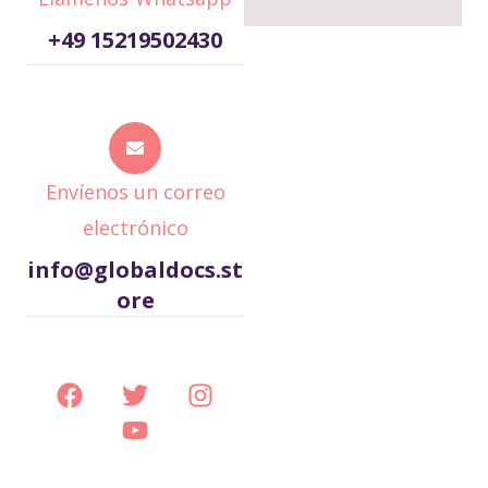
+49 15219502430
Envíenos un correo
electrónico
info@globaldocs.st
ore
F
T
Y
I
a
w
o
n
c
i
u
s
e
t
t
t
b
t
u
a
o
e
b
g