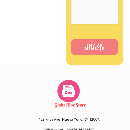
M
e
s
s
a
g
ENVIAR
MENSAJE
e
o
r
123 Fifth Ave, Nueva York, NY 12004.
Whatsapp:
+49 176 36223102