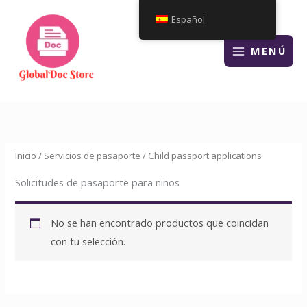
Ir
Español
al
contenido
MENÚ
Inicio
/
Servicios de pasaporte
/ Child passport applications
Solicitudes de pasaporte para niños
No se han encontrado productos que coincidan
con tu selección.