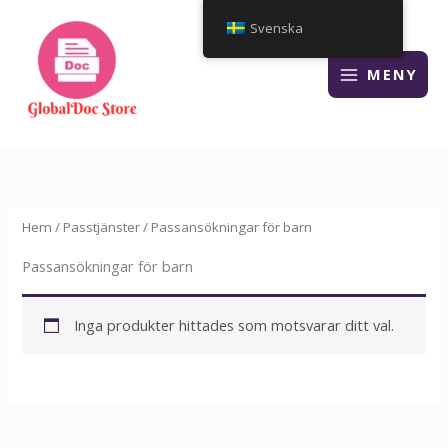
Hoppa
Svenska
till
innehåll
MENY
Hem
/
Passtjänster
/ Passansökningar för barn
Passansökningar för barn
Inga produkter hittades som motsvarar ditt val.