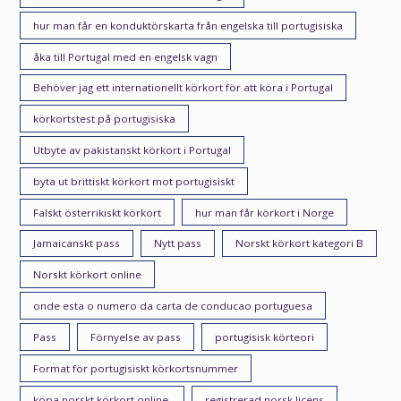
hur man får en konduktörskarta från engelska till portugisiska
åka till Portugal med en engelsk vagn
Behöver jag ett internationellt körkort för att köra i Portugal
körkortstest på portugisiska
Utbyte av pakistanskt körkort i Portugal
byta ut brittiskt körkort mot portugisiskt
Falskt österrikiskt körkort
hur man får körkort i Norge
Jamaicanskt pass
Nytt pass
Norskt körkort kategori B
Norskt körkort online
onde esta o numero da carta de conducao portuguesa
Pass
Förnyelse av pass
portugisisk körteori
Format för portugisiskt körkortsnummer
köpa norskt körkort online.
registrerad norsk licens