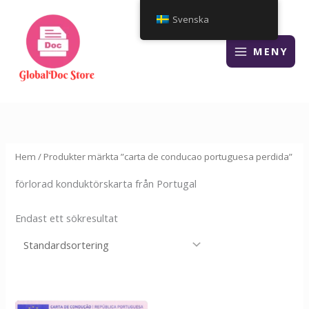
Hoppa
Svenska
till
innehåll
MENY
Hem
/ Produkter märkta ”carta de conducao portuguesa perdida”
förlorad konduktörskarta från Portugal
Endast ett sökresultat