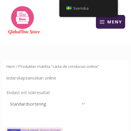
Hoppa
Svenska
till
innehåll
MENY
Hem
/ Produkter märkta ”carta de conducao online”
ledarskapsansökan online
Endast ett sökresultat