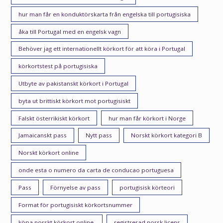
hur man får en konduktörskarta från engelska till portugisiska
åka till Portugal med en engelsk vagn
Behöver jag ett internationellt körkort för att köra i Portugal
körkortstest på portugisiska
Utbyte av pakistanskt körkort i Portugal
byta ut brittiskt körkort mot portugisiskt
Falskt österrikiskt körkort
hur man får körkort i Norge
Jamaicanskt pass
Nytt pass
Norskt körkort kategori B
Norskt körkort online
onde esta o numero da carta de conducao portuguesa
Pass
Förnyelse av pass
portugisisk körteori
Format för portugisiskt körkortsnummer
köpa norskt körkort online.
registrerad norsk licens