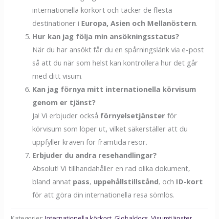
internationella körkort och täcker de flesta
destinationer i
Europa, Asien och Mellanöstern
.
Hur kan jag följa min ansökningsstatus?
När du har ansökt får du en spårningslänk via e-post
så att du när som helst kan kontrollera hur det går
med ditt visum.
Kan jag förnya mitt internationella körvisum
genom er tjänst?
Ja! Vi erbjuder också
förnyelsetjänster
för
körvisum som löper ut, vilket säkerställer att du
uppfyller kraven för framtida resor.
Erbjuder du andra resehandlingar?
Absolut! Vi tillhandahåller en rad olika dokument,
bland annat
pass
,
uppehållstillstånd
, och
ID-kort
för att göra din internationella resa sömlös.
Kategorier:
Internationella körkort
,
Globaldocs
,
Visumtjänster