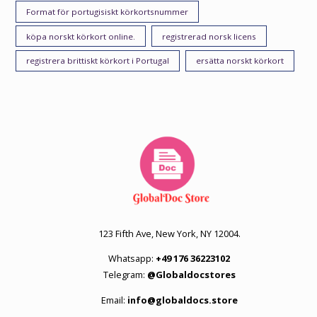
Format för portugisiskt körkortsnummer
köpa norskt körkort online.
registrerad norsk licens
registrera brittiskt körkort i Portugal
ersätta norskt körkort
123 Fifth Ave, New York, NY 12004.
Whatsapp:
+49 176 36223102
Telegram:
@Globaldocstores
Email:
info@globaldocs.store