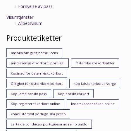
Förnyelse av pass
Visumtjänster
Arbetsvisum
Produktetiketter
ansöka om giltig norsk licens
australiensiskt körkort i portugal
Österrike körkortsålder
Kostnad för österrikiskt körkort
Giltighet för österrikiskt körkort
köp falskt körkort i Norge
Köp jamaicanskt pass
Köp norskt körkort
Köp registrerat körkort online
ledarskapsansökan online
konduktörsbil portugisiska preco
carta de conducao portuguesa no reino unido