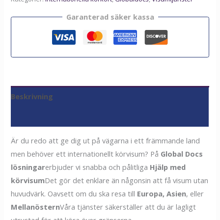
Garanterad säker kassa
Beskrivning
Recensioner (0)
Är du redo att ge dig ut på vägarna i ett främmande land
men behöver ett internationellt körvisum? På
Global Docs
lösningar
erbjuder vi snabba och pålitliga
Hjälp med
körvisum
Det gör det enklare än någonsin att få visum utan
huvudvärk. Oavsett om du ska resa till
Europa, Asien
, eller
Mellanöstern
Våra tjänster säkerställer att du är lagligt
utrustad för att köra över gränserna.