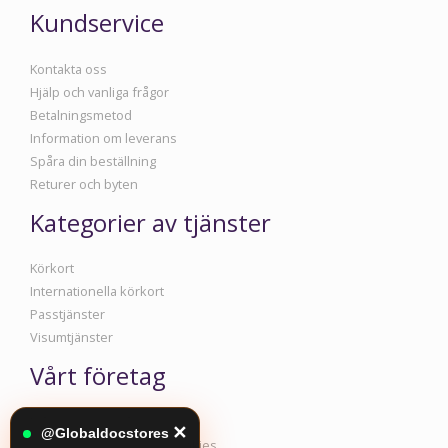
Kundservice
Kontakta oss
Hjälp och vanliga frågor
Betalningsmetod
Information om leverans
Spåra din beställning
Returer och byten
Kategorier av tjänster
Körkort
Internationella körkort
Passtjänster
Visumtjänster
Vårt företag
Information om företaget
✕
@Globaldocstores
Policy för integritet och cookies