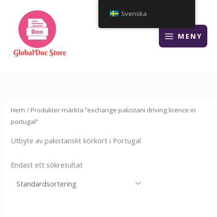
Hoppa
Svenska
till
innehåll
MENY
Hem
/ Produkter märkta ”exchange pakistani driving licence in
portugal”
Utbyte av pakistanskt körkort i Portugal
Endast ett sökresultat