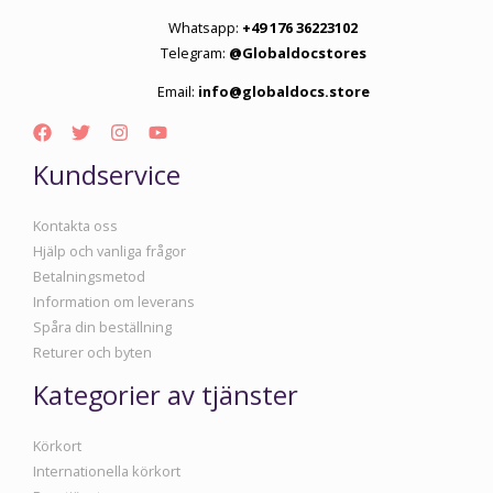
Whatsapp:
+49 176 36223102
Telegram:
@Globaldocstores
Email:
info@globaldocs.store
Kundservice
Kontakta oss
Hjälp och vanliga frågor
Betalningsmetod
Information om leverans
Spåra din beställning
Returer och byten
Kategorier av tjänster
Körkort
Internationella körkort