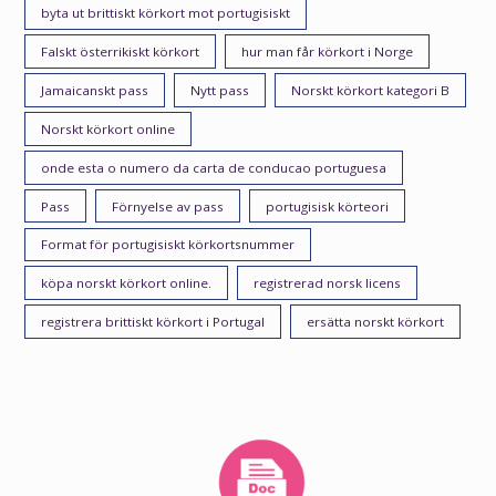
byta ut brittiskt körkort mot portugisiskt
Falskt österrikiskt körkort
hur man får körkort i Norge
Jamaicanskt pass
Nytt pass
Norskt körkort kategori B
Norskt körkort online
onde esta o numero da carta de conducao portuguesa
Pass
Förnyelse av pass
portugisisk körteori
Format för portugisiskt körkortsnummer
köpa norskt körkort online.
registrerad norsk licens
registrera brittiskt körkort i Portugal
ersätta norskt körkort