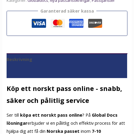
Kategorier:
Globaldocs
,
Nya passansökningar
,
Passtjänster
Garanterad säker kassa
Beskrivning
Recensioner (0)
Köp ett norskt pass online - snabb,
säker och pålitlig service
Ser till
köpa ett norskt pass online
? På
Global Docs
lösningar
erbjuder vi en pålitlig och effektiv process för att
hjälpa dig att få din
Norska passet
inom
7-10