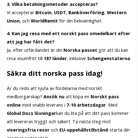
3. Vilka betalningsmetoder accepteras?
Vi accepterar
Bitcoin
,
USDT
,
Banköverföring
,
Western
Union
, och
WorldRemit
för din bekvämlighet.
4. Kan jag resa med ett norskt pass omedelbart efter
att jag har fått det?
Ja, efter utfärdandet är din
Norska passet
gör att du kan
resa visumfritt till
187 länder
, inklusive
Schengenstaterna
.
Säkra ditt norska pass idag!
Är du redo att njuta av fördelarna med norskt
medborgarskap?
Ansök nu
att köpa en
Norskt pass
online
med snabb leverans i
7-10 arbetsdagar
. Med
Global Docs lösningar
kan du lita på att ditt pass kommer
att levereras tryggt och säkert. Ta nästa steg mot
viseringsfria resor
och
EU-uppehållstillstånd
-starta din