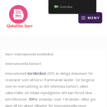
Hoppa
Svenska
till
innehåll
MENY
Hem
/ Internationella körtillstånd
Internationella körkort
Internationell
Körtillstånd
(IDP) är viktiga dokument för
resenärer som vill köra i främmande länder. De fungerar
som en översättning av ditt inhemska körkort, vilket
säkerställer att lokala myndigheter lätt kan förstå dina
körreferenser.
IDP
är erkända i över 150 länder, vilket gör
dem till ett viktigt tillbehör för internationella resor,