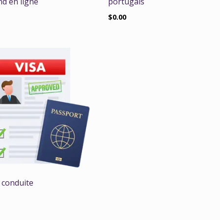
nd en ligne
portugais
$
0.00
 conduite