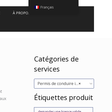
Français
E
À PROPOS DE NOUS
Catégories de
services
Permis de conduire internationaux (5)
×
nt
Étiquettes produit
 aux
demander une licence valide