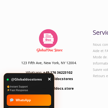
Servi
Nous con
Aide et F
Mode de 
123 Fifth Ave, New York, NY 12004.
Informatio
Suivre v
Whatsapp:
+49 176 36223102
Retours e
Telegram:
@Globaldocstores
✕
@Globaldocstores
Instant Support
Email:
info@globaldocs.store
Fast Response
WhatsApp