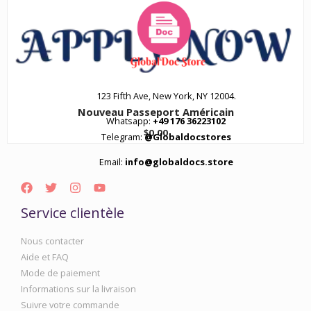
123 Fifth Ave, New York, NY 12004.
Nouveau Passeport Américain
Whatsapp:
+49 176 36223102
$
0.00
Telegram:
@Globaldocstores
Email:
info@globaldocs.store
Service clientèle
Nous contacter
Aide et FAQ
Mode de paiement
Informations sur la livraison
Suivre votre commande