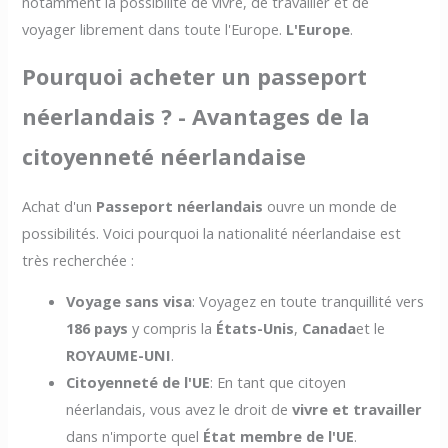
notamment la possibilité de vivre, de travailler et de
voyager librement dans toute l'Europe.
L'Europe
.
Pourquoi acheter un passeport
néerlandais ? - Avantages de la
citoyenneté néerlandaise
Achat d'un
Passeport néerlandais
ouvre un monde de
possibilités. Voici pourquoi la nationalité néerlandaise est
très recherchée :
Voyage sans visa
: Voyagez en toute tranquillité vers
186 pays
y compris la
États-Unis
,
Canada
et le
ROYAUME-UNI
.
Citoyenneté de l'UE
: En tant que citoyen
néerlandais, vous avez le droit de
vivre et travailler
dans n'importe quel
État membre de l'UE
.