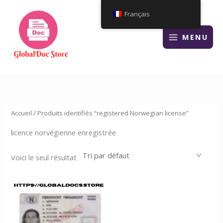
Aller
Français
au
contenu
MENU
Accueil
/ Produits identifiés “registered Norwegian license”
licence norvégienne enregistrée
Voici le seul résultat