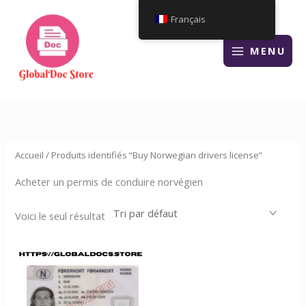
Aller
Français
au
contenu
MENU
Accueil
/ Produits identifiés “Buy Norwegian drivers license”
Acheter un permis de conduire norvégien
Voici le seul résultat