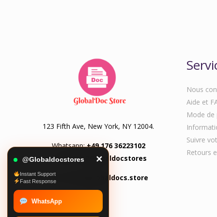
Servi
Nous con
Aide et F
Mode de 
123 Fifth Ave, New York, NY 12004.
Informatio
Suivre v
Whatsapp:
+49 176 36223102
Retours e
Telegram:
@Globaldocstores
✕
@Globaldocstores
Instant Support
Email:
info@globaldocs.store
Fast Response
WhatsApp