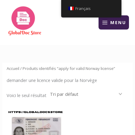
Aller
Français
au
contenu
MENU
Accueil
/ Produits identifiés “apply for valid Norway license”
demander une licence valide pour la Norvège
Voici le seul résultat