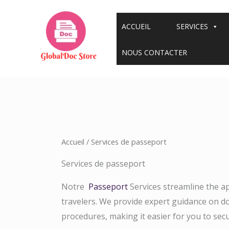
Aller
au
ACCUEIL
SERVICES
contenu
NOUS CONTACTER
Accueil
/ Services de passeport
Services de passeport
Notre
Passeport
Services streamline the ap
travelers. We provide expert guidance on 
procedures, making it easier for you to secu