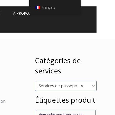
Français
E
À PROPOS DE NOUS
Catégories de
services
Services de passeport (30)
×
Étiquettes produit
ion
demander une licence valide