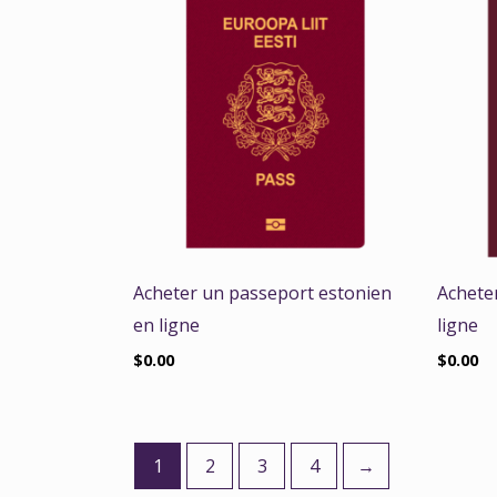
Acheter un passeport estonien
Achete
en ligne
ligne
$
0.00
$
0.00
1
2
3
4
→