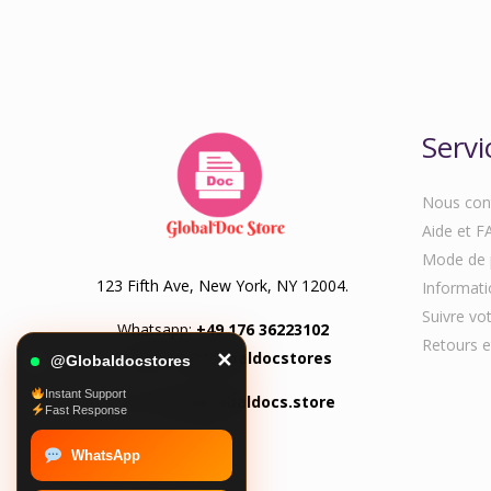
Servi
Nous con
Aide et F
Mode de 
123 Fifth Ave, New York, NY 12004.
Informatio
Suivre v
Whatsapp:
+49 176 36223102
Retours e
Telegram:
@Globaldocstores
✕
@Globaldocstores
Instant Support
Email:
info@globaldocs.store
Fast Response
WhatsApp