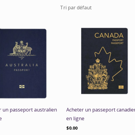
r un passeport australien
Acheter un passeport canadie
e
en ligne
$
0.00