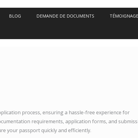
BLOG
DEMANDE DE DOCUMENTS
TÉMOIGNAG
plication process, ensuring a hassle-free experience for
documentation requirements, application forms, and submiss
re your passport quickly and efficiently.