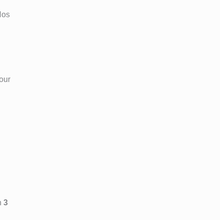
Nos
our
n
3