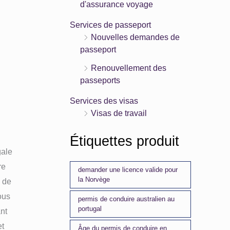
d'assurance voyage
Services de passeport
Nouvelles demandes de
passeport
Renouvellement des
passeports
Services des visas
Visas de travail
e
Étiquettes produit
gale
re
demander une licence valide pour
la Norvège
s de
ous
permis de conduire australien au
portugal
ant
et
Âge du permis de conduire en