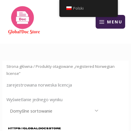
Przejdź
Polski
do
treści
MENU
Strona główna
/ Produkty otagowane „registered Norwegian
license”
zarejestrowana norweska licencja
Wyświetlanie jednego wyniku