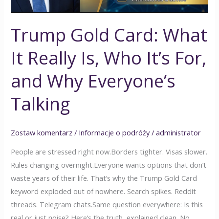
It’s
For,
Trump Gold Card: What
and
Why
It Really Is, Who It’s For,
Everyone’s
Talking
and Why Everyone’s
Talking
Zostaw komentarz
/
Informacje o podróży
/
administrator
People are stressed right now.Borders tighter. Visas slower.
Rules changing overnight.Everyone wants options that don’t
waste years of their life. That’s why the Trump Gold Card
keyword exploded out of nowhere. Search spikes. Reddit
threads. Telegram chats.Same question everywhere: Is this
real or just noise? Here’s the truth, explained clean. No