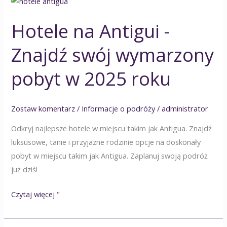
na
Hotele na Antigui -
Antigui
-
Znajdź swój wymarzony
Znajdź
swój
pobyt w 2025 roku
wymarzony
pobyt
Zostaw komentarz
/
Informacje o podróży
/
administrator
w
2025
Odkryj najlepsze hotele w miejscu takim jak Antigua. Znajdź
roku
luksusowe, tanie i przyjazne rodzinie opcje na doskonały
pobyt w miejscu takim jak Antigua. Zaplanuj swoją podróż
już dziś!
Czytaj więcej "