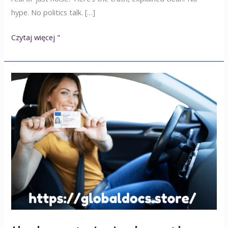
hype. No politics talk. […]
Czytaj więcej "
Ile
kosztuje
jednostka
MPU
w
2025
roku?