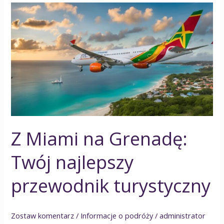
Z
Miami
na
Grenadę:
Twój
najlepszy
przewodnik
turystyczny
Z Miami na Grenadę:
Twój najlepszy
przewodnik turystyczny
Zostaw komentarz
/
Informacje o podróży
/
administrator