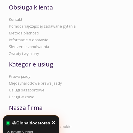
Obsługa klienta
Kontakt
Pomoc i najczęściej zadawane pytania
Metoda płatności
Informacje o dostawie
Śledzenie zamówienia
Zwroty i wymiany
Kategorie usług
Prawo jazdy
Międzynarodowe prawa jazdy
Usługi paszportowe
Usługi wizowe
Nasza firma
Informacje korporacyjne
✕
@Globaldocstores
Polityka prywatności i plików cookie
🔥 Instant Support