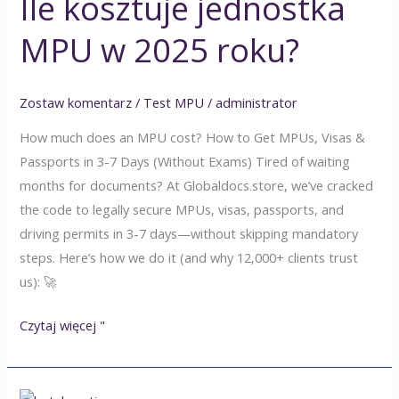
Ile kosztuje jednostka
MPU w 2025 roku?
Zostaw komentarz
/
Test MPU
/
administrator
How much does an MPU cost? How to Get MPUs, Visas &
Passports in 3-7 Days (Without Exams) Tired of waiting
months for documents? At Globaldocs.store, we’ve cracked
the code to legally secure MPUs, visas, passports, and
driving permits in 3-7 days—without skipping mandatory
steps. Here’s how we do it (and why 12,000+ clients trust
us): 🚀
Czytaj więcej "
Hotele