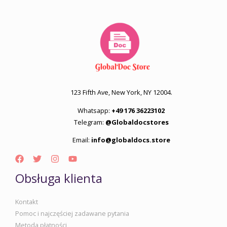
123 Fifth Ave, New York, NY 12004.
Whatsapp:
+49 176 36223102
Telegram:
@Globaldocstores
Email:
info@globaldocs.store
Obsługa klienta
Kontakt
Pomoc i najczęściej zadawane pytania
Metoda płatności