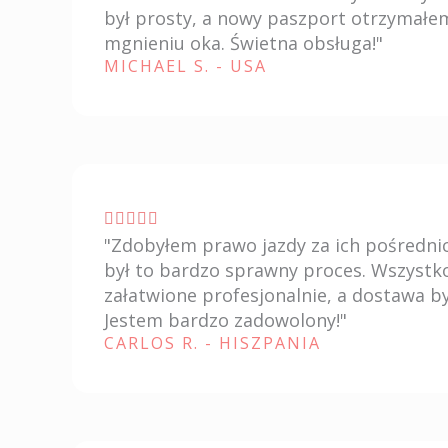
s
był prosty, a nowy paszport otrzymałe
u
mgnieniu oka. Świetna obsługa!"
u
t
MICHAEL S. - USA
5
a
z
i
o
n
V





e
"Zdobyłem prawo jazdy za ich pośredni
a
5
był to bardzo sprawny proces. Wszystk
l
s
załatwione profesjonalnie, a dostawa by
u
Jestem bardzo zadowolony!"
u
t
CARLOS R. - HISZPANIA
5
a
z
i