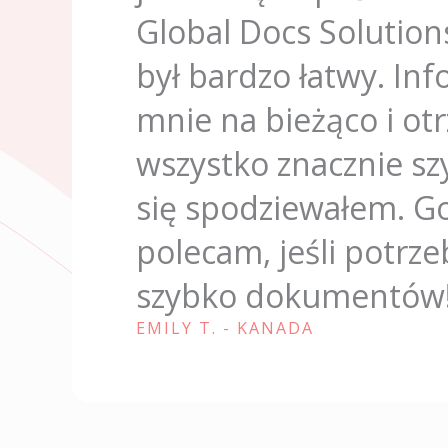
Global Docs Solution
t
a
był bardzo łatwy. In
z
mnie na bieżąco i o
i
o
wszystko znacznie szy
n
się spodziewałem. G
e
5
polecam, jeśli potrze
s
szybko dokumentów
u
5
EMILY T. - KANADA