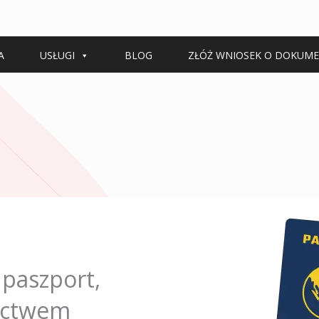
A
USŁUGI
BLOG
ZŁÓŻ WNIOSEK O DOKUM
paszport,
nictwem