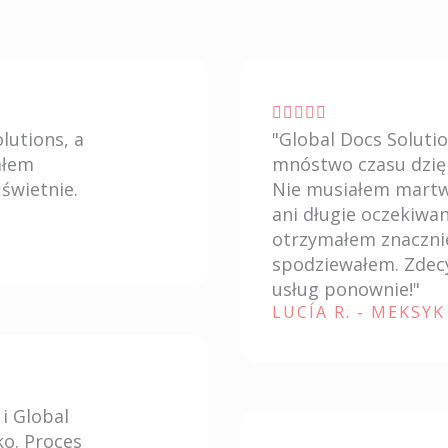
V





lutions, a
"Global Docs Soluti
a
ałem
mnóstwo czasu dzię
l
świetnie.
Nie musiałem martwi
u
ani długie oczekiwan
t
otrzymałem znacznie 
a
spodziewałem. Zdec
usług ponownie!"
z
LUCÍA R. - MEKSYK
i
o
n
e
i Global
5
ko. Proces