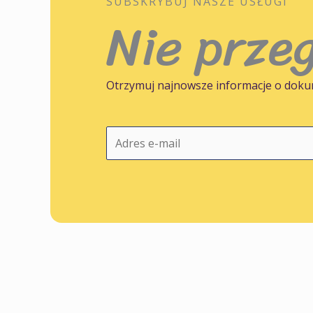
SUBSKRYBUJ NASZE USŁUGI
5
Nie przeg
Otrzymuj najnowsze informacje o dokume
E
-
m
a
i
l
*