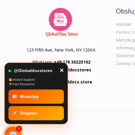
Obsłu
Kontakt
Pomoc i n
Metoda p
Informacj
123 Fifth Ave, New York, NY 12004.
Śledzeni
Whatsapp:
+49 176 36223102
Zwroty i
Telegram:
@Globaldocstores
✕
@Globaldocstores
Instant Support
Email:
info@globaldocs.store
Fast Response
WhatsApp
Telegram
1