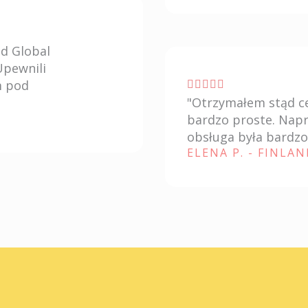
z
i
od Global
o
Upewnili
n
m pod
V





e
"Otrzymałem stąd cer
a
5
bardzo proste. Napr
l
s
obsługa była bardzo
u
ELENA P. - FINLAN
u
t
5
a
z
i
o
n
e
5