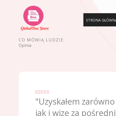
Przejdź
do
treści
STRONA GŁÓWN
CO MÓWIĄ LUDZIE
Opinia
V





"Uzyskałem zarówno 
a
l
jak i wizę za pośred
u