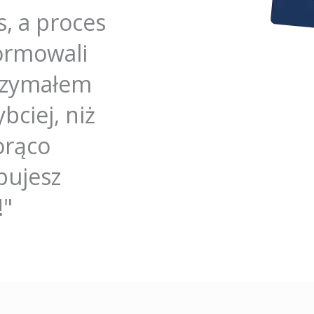
s, a proces
formowali
trzymałem
bciej, niż
orąco
bujesz
!"