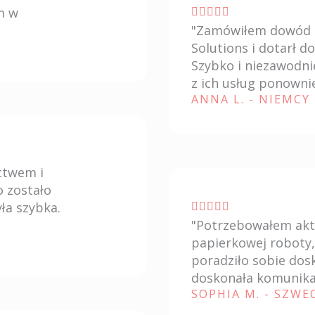
s
m w
V





"Zamówiłem dowód o
u
a
Solutions i dotarł d
5
l
Szybko i niezawodn
u
z ich usług ponownie
t
ANNA L. - NIEMCY
a
z
i
ctwem i
o
o zostało
n
ła szybka.
V





e
"Potrzebowałem aktu
a
5
papierkowej roboty,
l
s
poradziło sobie dos
u
doskonała komunikac
u
t
SOPHIA M. - SZWE
5
a