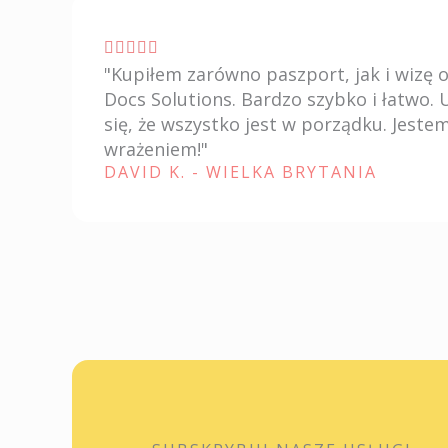
o
n
V





e
"Kupiłem zarówno paszport, jak i wizę 
a
5
Docs Solutions. Bardzo szybko i łatwo. 
l
s
się, że wszystko jest w porządku. Jeste
u
wrażeniem!"
u
t
DAVID K. - WIELKA BRYTANIA
5
a
z
i
o
n
e
5
s
u