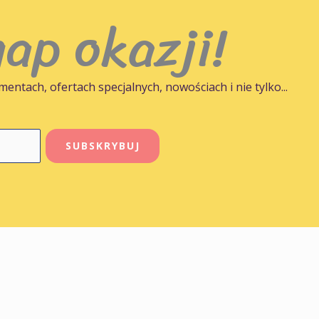
ap okazji!
s
u
5
ntach, ofertach specjalnych, nowościach i nie tylko...
SUBSKRYBUJ