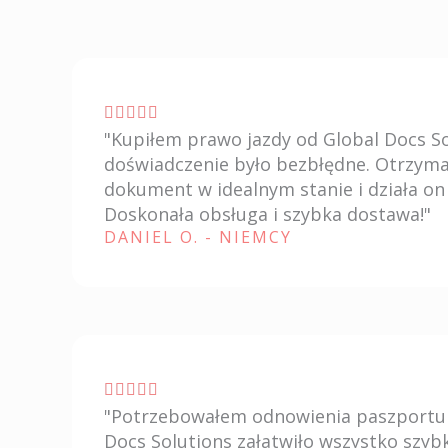
V





"Kupiłem prawo jazdy od Global Docs So
a
doświadczenie było bezbłędne. Otrzym
l
dokument w idealnym stanie i działa on 
u
Doskonała obsługa i szybka dostawa!"
t
DANIEL O. - NIEMCY
a
z
i
o
n
V





e
"Potrzebowałem odnowienia paszportu 
a
5
Docs Solutions załatwiło wszystko szyb
l