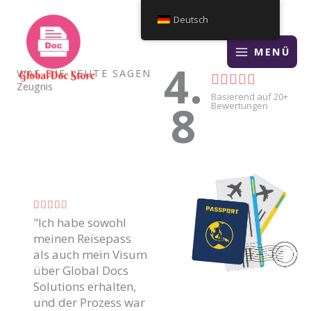
Zum
Deutsch
Inhalt
springen
MENÜ
4.
WAS DIE LEUTE SAGEN
C





Zeugnis
Basierend auf 20+
8
l
Bewertungen
a
s
s
C





i
"Ich habe sowohl
l
f
meinen Reisepass
a
als auch mein Visum
i
s
über Global Docs
s
c
Solutions erhalten,
i
und der Prozess war
a