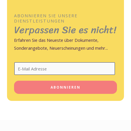
o
m
ABONNIEREN SIE UNSERE
DIENSTLEISTUNGEN
o
Verpassen Sie es nicht!
5
d
Erfahren Sie das Neueste über Dokumente,
e
Sonderangebote, Neuerscheinungen und mehr...
5
E
-
M
ABONNIEREN
a
i
l
*