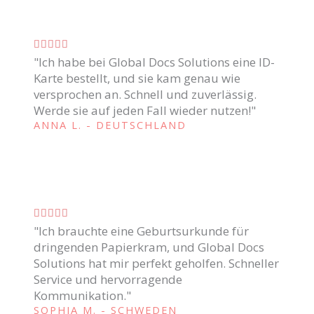
o
c
C





o
"Ich habe bei Global Docs Solutions eine ID-
l
m
Karte bestellt, und sie kam genau wie
a
versprochen an. Schnell und zuverlässig.
o
s
Werde sie auf jeden Fall wieder nutzen!"
5
s
ANNA L. - DEUTSCHLAND
d
i
e
f
5
i
c
C





a
"Ich brauchte eine Geburtsurkunde für
l
d
dringenden Papierkram, und Global Docs
a
o
Solutions hat mir perfekt geholfen. Schneller
s
c
Service und hervorragende
s
o
Kommunikation."
i
SOPHIA M. - SCHWEDEN
m