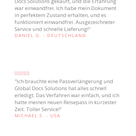
Docs Solutions gekauft, und die Erfahrung
a
war einwandfrei. Ich habe mein Dokument
s
in perfektem Zustand erhalten, und es
s
funktioniert einwandfrei. Ausgezeichneter
i
Service und schnelle Lieferung!"
DANIEL O. - DEUTSCHLAND
f
i
c
a
d
C





o
"Ich brauchte eine Passverlängerung und
l
c
Global Docs Solutions hat alles schnell
a
o
erledigt. Das Verfahren war einfach, und ich
s
m
hatte meinen neuen Reisepass in kürzester
s
Zeit. Toller Service!"
o
i
MICHAEL S. - USA
5
f
d
i
e