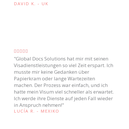
i
DAVID K. - UK
o
f
5
i
d
c
e
a
5
d
o
C





c
"Global Docs Solutions hat mir mit seinen
l
Visadienstleistungen so viel Zeit erspart. Ich
o
a
musste mir keine Gedanken über
m
s
Papierkram oder lange Wartezeiten
o
s
machen. Der Prozess war einfach, und ich
5
i
hatte mein Visum viel schneller als erwartet.
d
Ich werde ihre Dienste auf jeden Fall wieder
f
e
in Anspruch nehmen!"
i
LUCÍA R. - MEXIKO
5
c
a
d