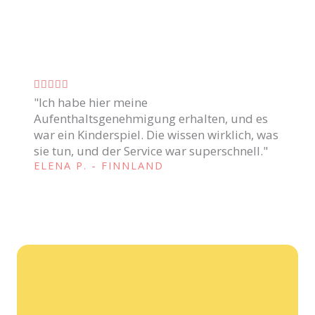
f
o
i
5
c
d
a
e
C





d
5
"Ich habe hier meine
l
o
Aufenthaltsgenehmigung erhalten, und es
a
c
war ein Kinderspiel. Die wissen wirklich, was
s
o
sie tun, und der Service war superschnell."
s
ELENA P. - FINNLAND
m
i
o
f
5
i
d
c
e
a
5
d
o
c