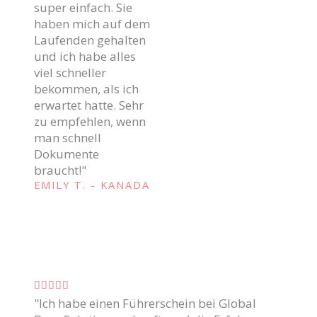
super einfach. Sie
f
haben mich auf dem
d
i
Laufenden gehalten
c
o
und ich habe alles
a
viel schneller
c
d
bekommen, als ich
o
o
erwartet hatte. Sehr
zu empfehlen, wenn
c
m
man schnell
o
Dokumente
o
m
braucht!"
o
4
EMILY T. - KANADA
5
.
d
8
e
5
d
C
e





"Ich habe einen Führerschein bei Global
l
5