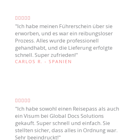
c
5
a
C





d
"Ich habe meinen Führerschein über sie
l
o
erworben, und es war ein reibungsloser
a
c
Prozess. Alles wurde professionell
s
o
gehandhabt, und die Lieferung erfolgte
s
m
schnell. Super zufrieden!"
i
CARLOS R. - SPANIEN
o
f
5
i
d
c
e
a
5
C





d
"Ich habe sowohl einen Reisepass als auch
l
o
ein Visum bei Global Docs Solutions
a
c
gekauft. Super schnell und einfach. Sie
s
o
stellten sicher, dass alles in Ordnung war.
s
m
Sehr beeindruckt!"