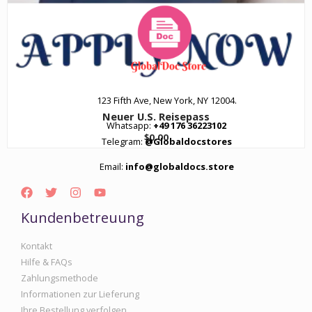
123 Fifth Ave, New York, NY 12004.
Neuer U.S. Reisepass
Whatsapp:
+49 176 36223102
$
0.00
Telegram:
@Globaldocstores
Email:
info@globaldocs.store
Kundenbetreuung
Kontakt
Hilfe & FAQs
Zahlungsmethode
Informationen zur Lieferung
Ihre Bestellung verfolgen