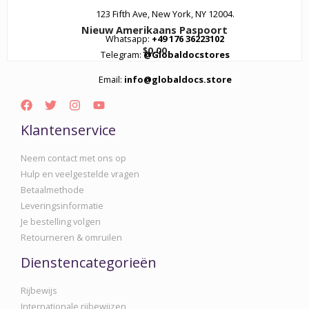
123 Fifth Ave, New York, NY 12004.
Nieuw Amerikaans Paspoort
Whatsapp:
+49 176 36223102
$
0.00
Telegram:
@Globaldocstores
Email:
info@globaldocs.store
Klantenservice
Neem contact met ons op
Hulp en veelgestelde vragen
Betaalmethode
Leveringsinformatie
Je bestelling volgen
Retourneren & omruilen
Dienstencategorieën
Rijbewijs
Internationale rijbewijzen