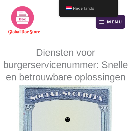
Overslaan
Nederlands
naar
inhoud
MENU
Diensten voor
burgerservicenummer: Snelle
en betrouwbare oplossingen