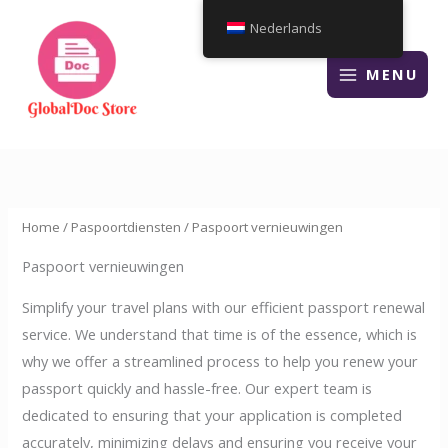
Overslaan
Nederlands
naar
inhoud
MENU
Home
/
Paspoortdiensten
/ Paspoort vernieuwingen
Paspoort vernieuwingen
Simplify your travel plans with our efficient passport renewal
service. We understand that time is of the essence, which is
why we offer a streamlined process to help you renew your
passport quickly and hassle-free. Our expert team is
dedicated to ensuring that your application is completed
accurately, minimizing delays and ensuring you receive your