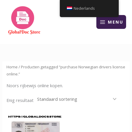
Overslaan
Nederlands
naar
inhoud
MENU
Home
/ Producten getagged “purchase Norwegian drivers license
online.”
Noors rijbewijs online kopen.
Enig resultaat