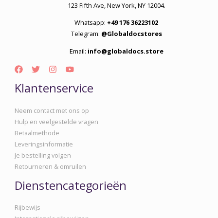
123 Fifth Ave, New York, NY 12004.
Whatsapp:
+49 176 36223102
Telegram:
@Globaldocstores
Email:
info@globaldocs.store
Klantenservice
Neem contact met ons op
Hulp en veelgestelde vragen
Betaalmethode
Leveringsinformatie
Je bestelling volgen
Retourneren & omruilen
Dienstencategorieën
Rijbewijs