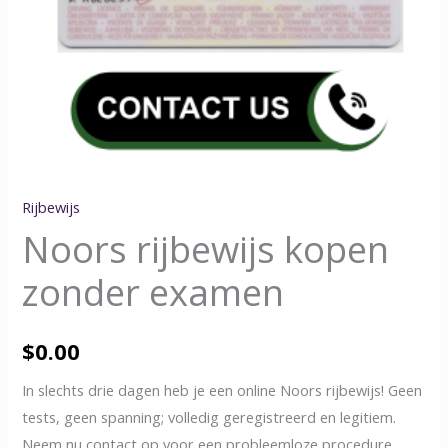
Rijbewijs
Noors rijbewijs kopen
zonder examen
$
0.00
In slechts drie dagen heb je een online Noors rijbewijs! Geen
tests, geen spanning; volledig geregistreerd en legitiem.
Neem nu contact op voor een probleemloze procedure.