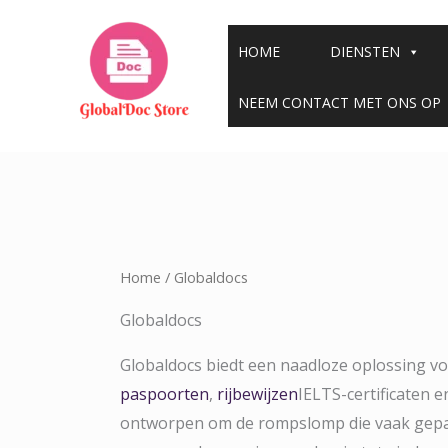
Overslaan
naar
HOME
DIENSTEN
inhoud
NEEM CONTACT MET ONS OP
Home
/ Globaldocs
Globaldocs
Globaldocs biedt een naadloze oplossing v
paspoorten
,
rijbewijzen
IELTS-certificaten e
ontworpen om de rompslomp die vaak gepaa