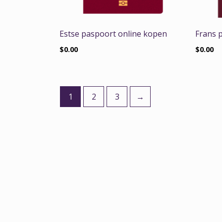
Estse paspoort online kopen
Frans 
$
0.00
$
0.00
1
2
3
→