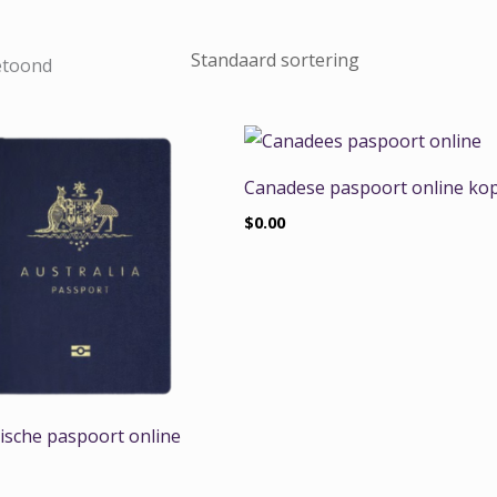
getoond
Canadese paspoort online ko
$
0.00
lische paspoort online