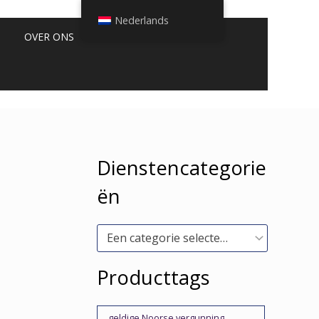
Nederlands
OVER ONS
Dienstencategorie
ën
Een categorie selecteren
Producttags
geldige Noorse vergunning