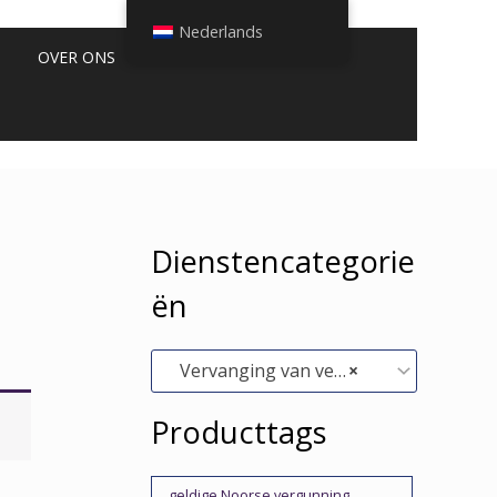
Nederlands
OVER ONS
Dienstencategorie
ën
Vervanging van verloren of beschadigde paspoorten (0)
×
Producttags
geldige Noorse vergunning