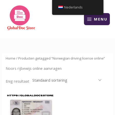
Overslaan
Nederlands
naar
inhoud
MENU
Home
/ Producten getagged “Norwegian driving license online”
Noors rijbewijs online aanvragen
Enig resultaat