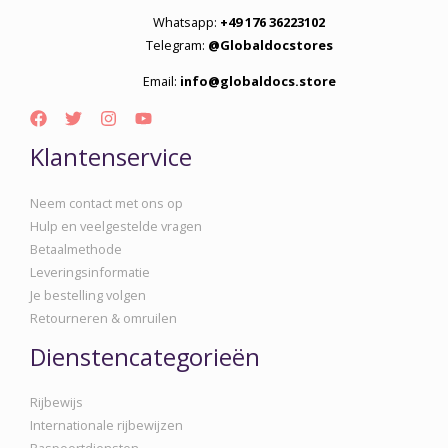
Whatsapp:
+49 176 36223102
Telegram:
@Globaldocstores
Email:
info@globaldocs.store
Klantenservice
Neem contact met ons op
Hulp en veelgestelde vragen
Betaalmethode
Leveringsinformatie
Je bestelling volgen
Retourneren & omruilen
Dienstencategorieën
Rijbewijs
Internationale rijbewijzen