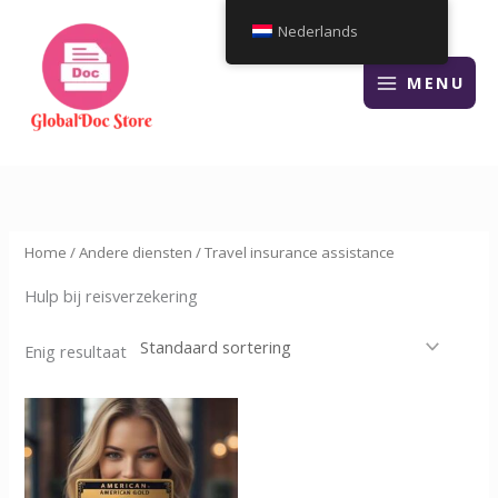
Overslaan
Nederlands
naar
inhoud
MENU
Home
/
Andere diensten
/ Travel insurance assistance
Hulp bij reisverzekering
Enig resultaat