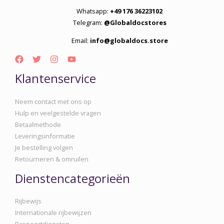
Whatsapp:
+49 176 36223102
Telegram:
@Globaldocstores
Email:
info@globaldocs.store
Klantenservice
Neem contact met ons op
Hulp en veelgestelde vragen
Betaalmethode
Leveringsinformatie
Je bestelling volgen
Retourneren & omruilen
Dienstencategorieën
Rijbewijs
Internationale rijbewijzen