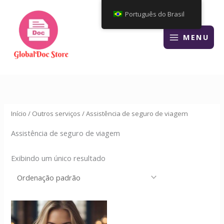
Ir
Português do Brasil
para
o
MENU
conteúdo
Início
/
Outros serviços
/ Assistência de seguro de viagem
Assistência de seguro de viagem
Exibindo um único resultado