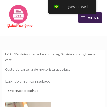
Ir
Português do Brasil
para
o
MENU
conteúdo
Início
/ Produtos marcados com a tag “Austrian driving licence
cost”
Custo da carteira de motorista austríaca
Exibindo um único resultado