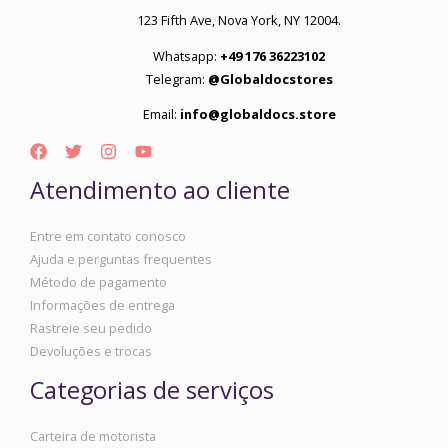
123 Fifth Ave, Nova York, NY 12004.
Whatsapp:
+49 176 36223102
Telegram:
@Globaldocstores
Email:
info@globaldocs.store
Atendimento ao cliente
Entre em contato conosco
Ajuda e perguntas frequentes
Método de pagamento
Informações de entrega
Rastreie seu pedido
Devoluções e trocas
Categorias de serviços
Carteira de motorista