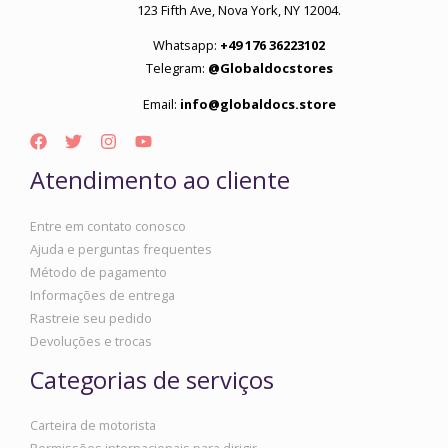
123 Fifth Ave, Nova York, NY 12004.
Whatsapp:
+49 176 36223102
Telegram:
@Globaldocstores
Email:
info@globaldocs.store
Atendimento ao cliente
Entre em contato conosco
Ajuda e perguntas frequentes
Método de pagamento
Informações de entrega
Rastreie seu pedido
Devoluções e trocas
Categorias de serviços
Carteira de motorista