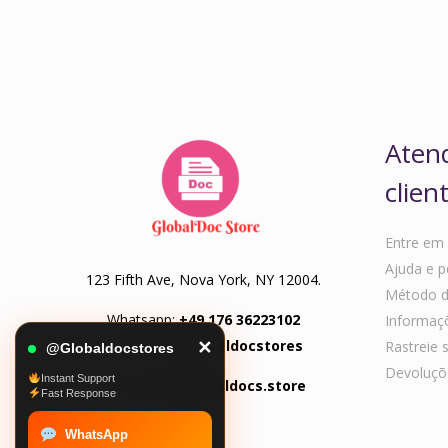
Aten
clien
Entre em
Ajuda e p
123 Fifth Ave, Nova York, NY 12004.
Método 
Whatsapp:
+49 176 36223102
Informaç
Telegram:
@Globaldocstores
Rastreie 
✕
@Globaldocstores
Devoluçõe
Instant Support
Email:
info@globaldocs.store
Fast Response
WhatsApp