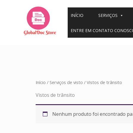
Ir
para
INÍCIO
SERVIÇOS
o
conteúdo
ENTRE EM CONTATO CONOSC
Início
/
Serviços de visto
/ Vistos de trânsito
Vistos de trânsito
Nenhum produto foi encontrado par