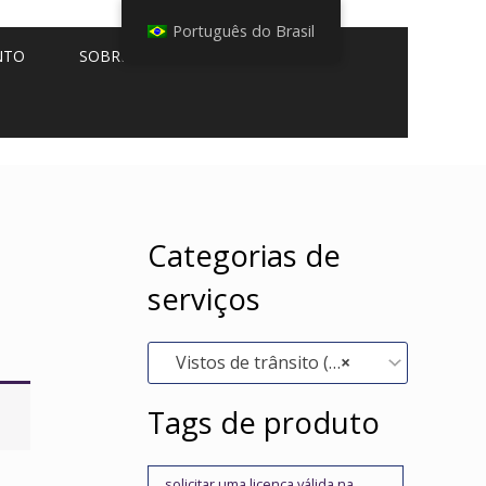
Português do Brasil
NTO
SOBRE NÓS
Categorias de
serviços
Vistos de trânsito (0)
×
Tags de produto
solicitar uma licença válida na