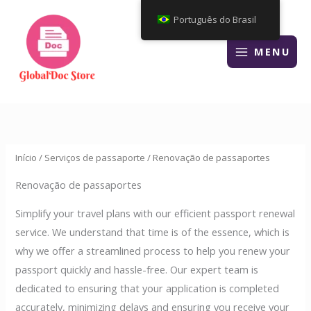
Ir
Português do Brasil
para
o
MENU
conteúdo
Início
/
Serviços de passaporte
/ Renovação de passaportes
Renovação de passaportes
Simplify your travel plans with our efficient passport renewal
service. We understand that time is of the essence, which is
why we offer a streamlined process to help you renew your
passport quickly and hassle-free. Our expert team is
dedicated to ensuring that your application is completed
accurately, minimizing delays and ensuring you receive your