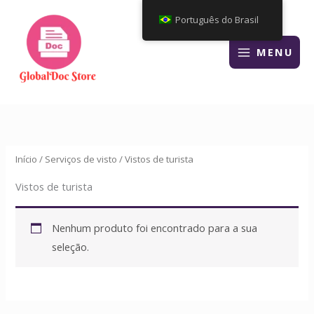
Ir
Português do Brasil
para
o
MENU
conteúdo
Início
/
Serviços de visto
/ Vistos de turista
Vistos de turista
Nenhum produto foi encontrado para a sua
seleção.