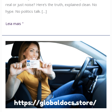
real or just noise? Here’s the truth, explained clean. No
hype. No politics talk. […]
Leia mais "
Quanto
custará
uma
MPU
em
2025?