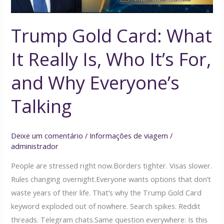
It’s
For,
Trump Gold Card: What
and
Why
It Really Is, Who It’s For,
Everyone’s
Talking
and Why Everyone’s
Talking
Deixe um comentário
/
Informações de viagem
/
administrador
People are stressed right now.Borders tighter. Visas slower.
Rules changing overnight.Everyone wants options that don’t
waste years of their life. That’s why the Trump Gold Card
keyword exploded out of nowhere. Search spikes. Reddit
threads. Telegram chats.Same question everywhere: Is this