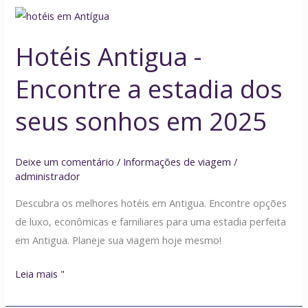
Hotéis
Antigua
Hotéis Antigua -
-
Encontre
Encontre a estadia dos
a
estadia
seus sonhos em 2025
dos
seus
Deixe um comentário
/
Informações de viagem
/
sonhos
administrador
em
2025
Descubra os melhores hotéis em Antigua. Encontre opções
de luxo, econômicas e familiares para uma estadia perfeita
em Antigua. Planeje sua viagem hoje mesmo!
Leia mais "