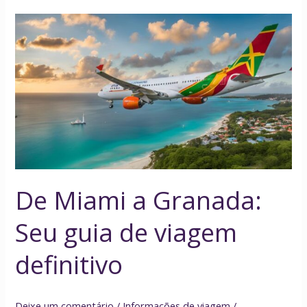
De
Miami
a
Granada:
Seu
guia
de
viagem
definitivo
De Miami a Granada:
Seu guia de viagem
definitivo
Deixe um comentário
/
Informações de viagem
/